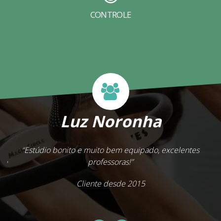
CONTROLE
Luz Noronha
“Estúdio bonito e muito bem equipado, excelentes
ito
professoras!”
ra
Cliente desde 2015
o