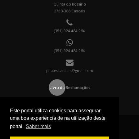
Quinta do Rosário
2750-368 Cascais
(351) 924 484 964
(351) 924 484 964
pilatescascais@gmail.com
Este portal utiliza cookies para assegurar
uma boa experiência de na utilização deste
portal.
Saber mais
©
2026 Todos os direitos reservados a Estúdio Pilates Cascais
Termos de utilização
Política de privacidade