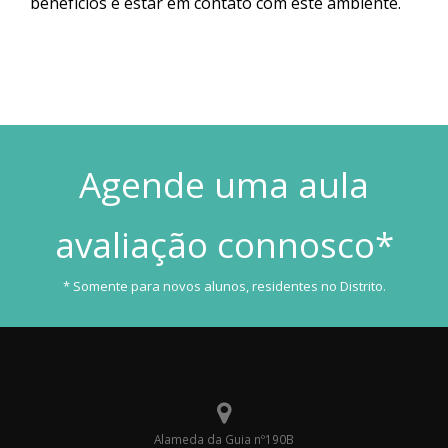
benefícios é estar em contato com este ambiente.
Agende uma aula
avaliação connosco*
* Somente para novos alunos
, residentes no Distrito.
Alameda da Guia nº190B