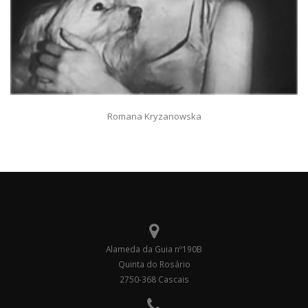
Romana Kryzanowska
Alameda da Guia nº190B
Quinta do Rosário
2750-368 Cascais